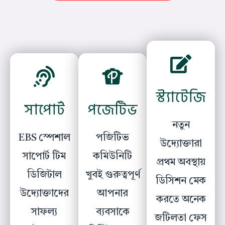
স্ট্যাটেজি
সাপোর্ট
পজেটিভ
নতুন
EBS স্পেশাল
পজিটিভ
উদ্যোক্তারা
সাপোর্ট টিম
কমিউনিটি
প্রথম অবস্থায়
ডিজিটাল
খুবই গুরুত্বপূর্ণ
ডিসিশন মেক
উদ্যোক্তাদের
আপনার
করতে অনেক
সাফল্য
ব্যবসাকে
জটিলতা ফেস