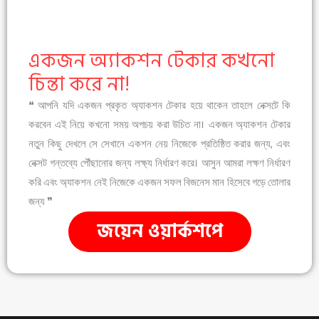
একজন অ্যাকশন টেকার কখনো
চিন্তা করে না!
❝ আপনি যদি একজন প্রকৃত অ্যাকশন টেকার হয়ে থাকেন তাহলে নেক্সটে কি
করবেন এই নিয়ে কখনো সময় অপচয় করা উচিত না। একজন অ্যাকশন টেকার
নতুন কিছু দেখলে সে সেখানে একশন নেয় নিজেকে প্রতিষ্ঠিত করার জন্য, এবং
নেক্সট গন্তব্যে পৌঁছানোর জন্য লক্ষ্য নির্ধারণ করে। আসুন আমরা লক্ষণ নির্ধারণ
করি এবং অ্যাকশন নেই নিজেকে একজন সফল বিজনেস মান হিসেবে গড়ে তোলার
জন্য ❞
জয়েন ওয়ার্কশপে